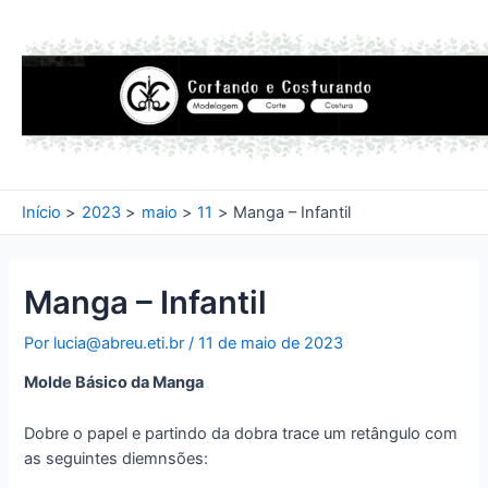
Ir
para
o
conteúdo
Início
2023
maio
11
Manga – Infantil
Manga – Infantil
Por
lucia@abreu.eti.br
/
11 de maio de 2023
Molde Básico da Manga
Dobre o papel e partindo da dobra trace um retângulo com
as seguintes diemnsões: