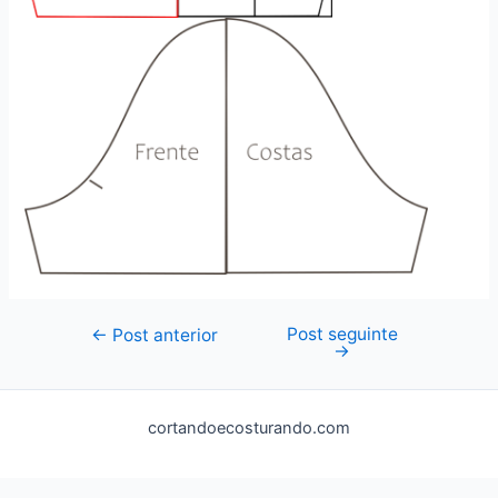
Post seguinte
Navegação
←
Post anterior
→
de
Post
cortandoecosturando.com