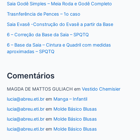
Saia Godê Simples – Meia Roda e Godê Completo
–
SPQTQ
Trasnferência de Pences – 1o caso
Saia Evasê -Construção do Evasê a partir da Base
6 – Correção da Base da Saia – SPQTQ
6 – Base da Saia – Cintura e Quadril com medidas
aproximadas – SPQTQ
Comentários
MAGDA DE MATTOS GULIACH
em
Vestido Chemisier
lucia@abreu.eti.br
em
Manga – Infantil
lucia@abreu.eti.br
em
Molde Básico Blusas
lucia@abreu.eti.br
em
Molde Básico Blusas
lucia@abreu.eti.br
em
Molde Básico Blusas