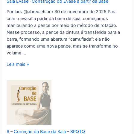
Saia Evasê -Construção do Evasê a partir da Base
–
1o
Por lucia@abreu.eti.br / 30 de novembro de 2025 Para
caso
criar o evasê a partir da base de saia, começamos
manipulando a pence por meio do método de rotação.
Nesse processo, a pence da cintura é transferida para a
barra, formando uma abertura “camuflada”: ela não
aparece como uma nova pence, mas se transforma no
volume …
Saia
Leia mais »
Evasê
-
Construção
do
Evasê
a
partir
da
Base
6 – Correção da Base da Saia – SPQTQ