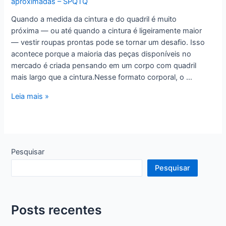
aproximadas – SPQTQ
Quando a medida da cintura e do quadril é muito
próxima — ou até quando a cintura é ligeiramente maior
— vestir roupas prontas pode se tornar um desafio. Isso
acontece porque a maioria das peças disponíveis no
mercado é criada pensando em um corpo com quadril
mais largo que a cintura.Nesse formato corporal, o …
6
Leia mais »
–
Base
da
Saia
Pesquisar
–
Cintura
Pesquisar
e
Quadril
com
Posts recentes
medidas
aproximadas