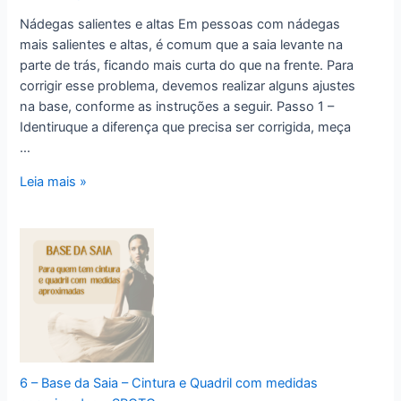
Nádegas salientes e altas Em pessoas com nádegas
mais salientes e altas, é comum que a saia levante na
parte de trás, ficando mais curta do que na frente. Para
corrigir esse problema, devemos realizar alguns ajustes
na base, conforme as instruções a seguir. Passo 1 –
Identiruque a diferença que precisa ser corrigida, meça
…
6
Leia mais »
–
Correção
da
Base
da
Saia
–
SPQTQ
6 – Base da Saia – Cintura e Quadril com medidas