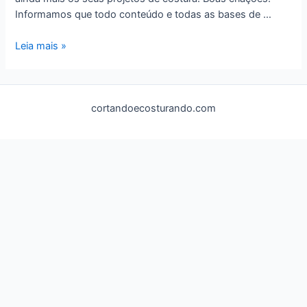
Informamos que todo conteúdo e todas as bases de …
Base
Leia mais »
de
Camisa
e
cortandoecosturando.com
Manga
Esporte
Masculina
–
Tecido
Plano