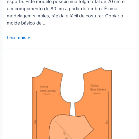
esporte. Este modelo possui uma folga total de 20 cm e
um comprimento de 80 cm a partir do ombro. É uma
modelagem simples, rápida e fácil de costurar. Copiar o
molde básico da …
Camisa
Leia mais »
Esporte
Masculina
–
Tecido
Plano