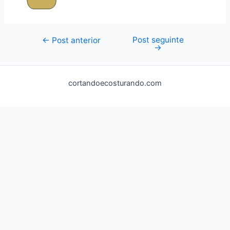
Post seguinte
Navegação
←
Post anterior
→
de
Post
cortandoecosturando.com