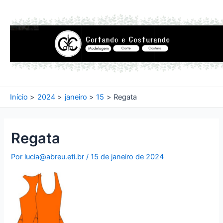
Ir
para
o
conteúdo
Início
2024
janeiro
15
Regata
Regata
Por
lucia@abreu.eti.br
/
15 de janeiro de 2024