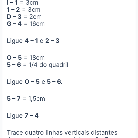
I – 1
= 3cm
1 – 2
= 3cm
D – 3
= 2cm
G – 4
= 16cm
Ligue
4 – 1
e
2 – 3
O – 5
= 18cm
5 – 6
= 1/4 do quadril
Ligue
O – 5
e
5 – 6.
5 – 7
= 1,5cm
Ligue
7 – 4
Trace quatro linhas verticais distantes