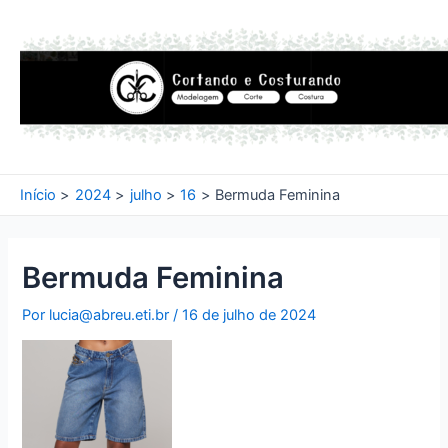
Ir
para
o
conteúdo
Início
2024
julho
16
Bermuda Feminina
Bermuda Feminina
Por
lucia@abreu.eti.br
/
16 de julho de 2024