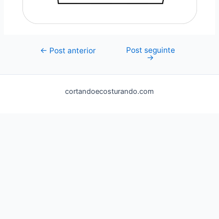
Post seguinte
Navegação
←
Post anterior
→
de
Post
cortandoecosturando.com