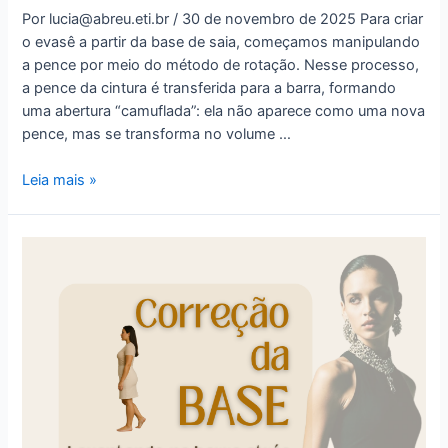
Por lucia@abreu.eti.br / 30 de novembro de 2025 Para criar
o evasê a partir da base de saia, começamos manipulando
a pence por meio do método de rotação. Nesse processo,
a pence da cintura é transferida para a barra, formando
uma abertura “camuflada”: ela não aparece como uma nova
pence, mas se transforma no volume …
Saia
Leia mais »
Evasê
-
Construção
do
Evasê
a
partir
da
Base