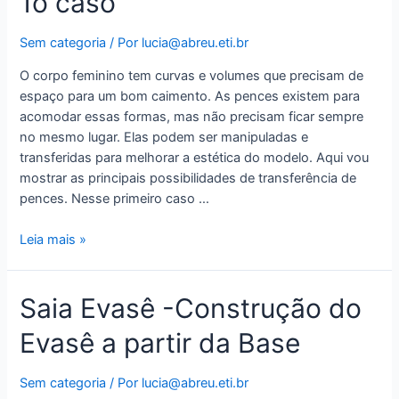
1o caso
Sem categoria
/ Por
lucia@abreu.eti.br
O corpo feminino tem curvas e volumes que precisam de
espaço para um bom caimento. As pences existem para
acomodar essas formas, mas não precisam ficar sempre
no mesmo lugar. Elas podem ser manipuladas e
transferidas para melhorar a estética do modelo. Aqui vou
mostrar as principais possibilidades de transferência de
pences. Nesse primeiro caso …
Trasnferência
Leia mais »
de
Pences
Saia Evasê -Construção do
–
1o
Evasê a partir da Base
caso
Sem categoria
/ Por
lucia@abreu.eti.br