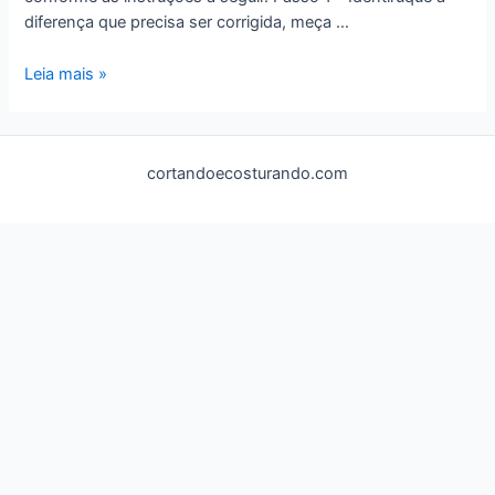
diferença que precisa ser corrigida, meça …
6
Leia mais »
–
Correção
da
cortandoecosturando.com
Base
da
Saia
–
SPQTQ