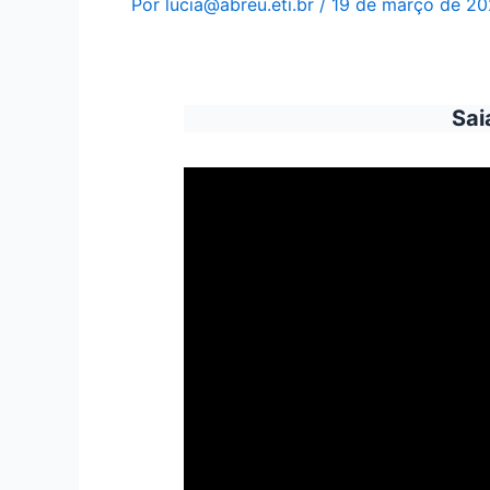
Por
lucia@abreu.eti.br
/
19 de março de 2
Sai