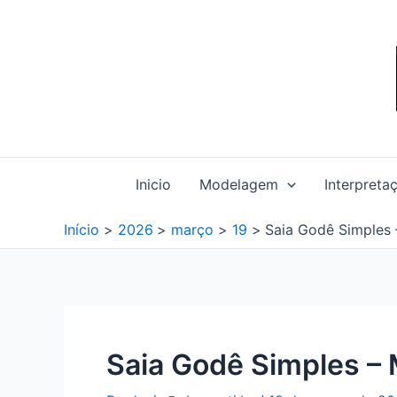
Ir
para
o
conteúdo
Inicio
Modelagem
Interpreta
Início
2026
março
19
Saia Godê Simples
Saia Godê Simples –