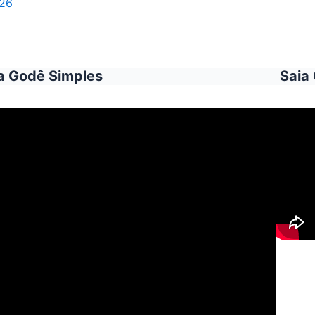
026
a Godê Simples
Saia