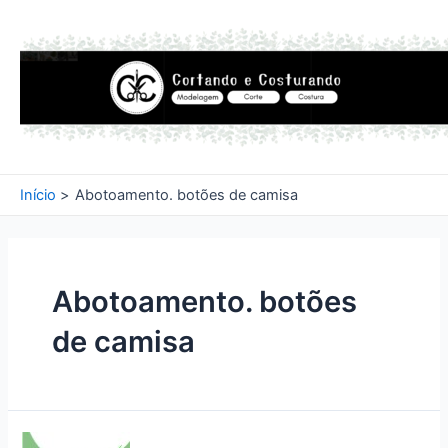
Ir
para
o
conteúdo
Início
Abotoamento. botões de camisa
Abotoamento. botões
de camisa