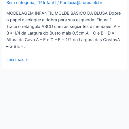
Sem categoria
,
TP Infantil
/ Por
lucia@abreu.eti.br
MODELAGEM INFANTIL MOLDE BÁSICO DA BLUSA Dobre
o papel e coloque a dobra para sua esquerda. Figura 1
Trace o retângulo ABCD com as seguintes dimensões: A –
B = 1/4 da Largura do Busto mais 0,5cm.A – C e B – D =
Altura da Cava.A – E e C – F = 1/2 da Largura das CostasA
– G e E – …
Molde
Leia mais »
Básico
Blussa
Infantil