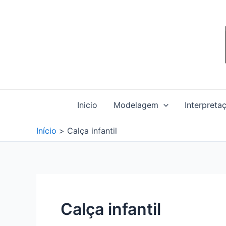
Ir
para
o
conteúdo
Inicio
Modelagem
Interpreta
Início
Calça infantil
Calça infantil