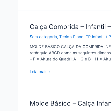
Calça Comprida – Infantil 
Sem categoria
,
Tecido Plano
,
TP Infantil
/ 
MOLDE BÁSICO CALÇA DA COMPRIDA INFANTI
retângulo ABCD coma as seguintes dimensõe
– F = Altura do Quadril;A – G e B – H = Al
Calça
Leia mais »
Comprida
–
Infantil
–
Molde Básico – Calça Infan
Tecido
Plano