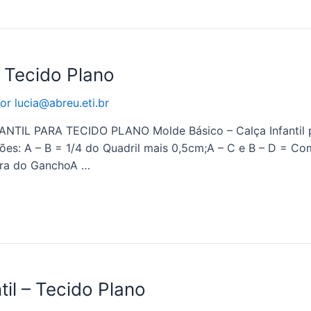
– Tecido Plano
Por
lucia@abreu.eti.br
L PARA TECIDO PLANO Molde Básico – Calça Infantil par
s: A – B = 1/4 do Quadril mais 0,5cm;A – C e B – D = Com
tura do GanchoA …
til – Tecido Plano