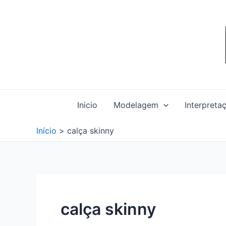
Ir
para
o
conteúdo
Inicio
Modelagem
Interpreta
Início
calça skinny
calça skinny