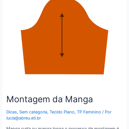
Montagem da Manga
Dicas
,
Sem categoria
,
Tecido Plano
,
TP Feminino
/ Por
lucia@abreu.eti.br
Manga curta ou manga longa o processo de montagem é