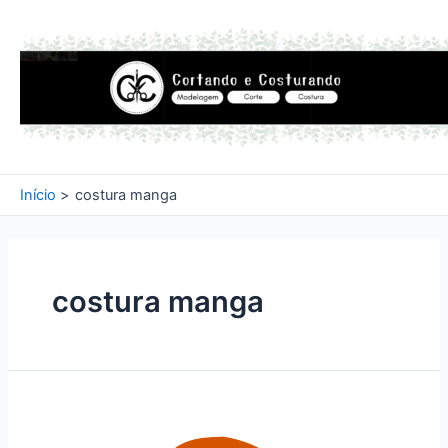
Ir
para
o
conteúdo
Início
costura manga
costura manga