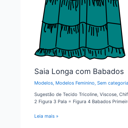
Saia Longa com Babados
Modelos
,
Modelos Feminino
,
Sem categori
Sugestão de Tecido Tricoline, Viscose, Chi
2 Figura 3 Pala = Figura 4 Babados Primeir
Saia
Leia mais »
Longa