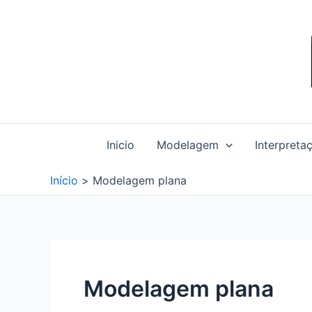
Ir
para
o
conteúdo
Inicio
Modelagem
Interpreta
Início
Modelagem plana
Modelagem plana