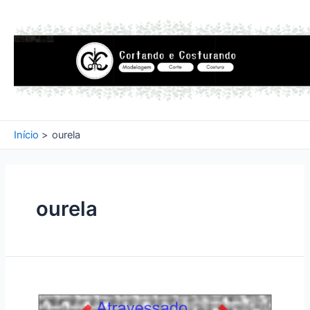
Ir
para
o
conteúdo
Início
ourela
ourela