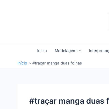
Ir
para
o
conteúdo
Inicio
Modelagem
Interpreta
Início
#traçar manga duas folhas
#traçar manga duas 