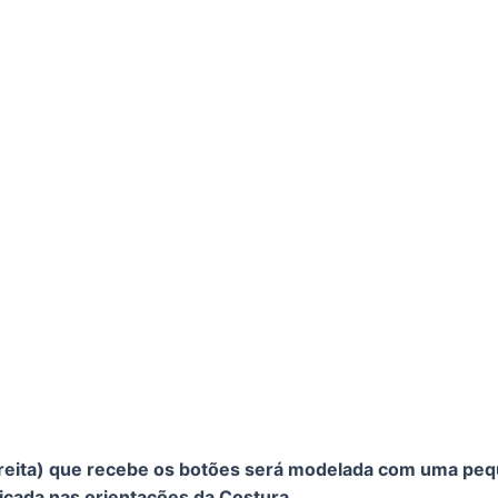
direita) que recebe os botões será modelada com uma pe
licada nas orientações da Costura.