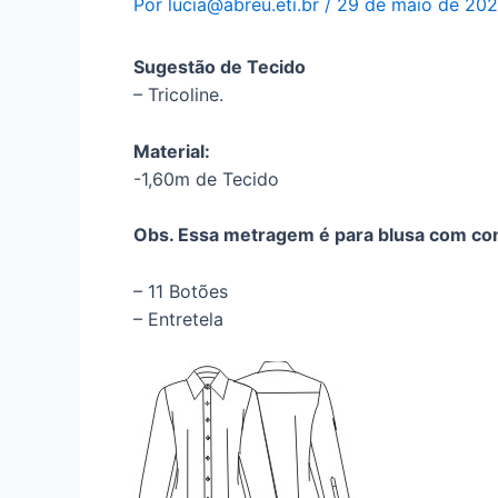
Por
lucia@abreu.eti.br
/
29 de maio de 20
Sugestão de Tecido
– Tricoline.
Material:
-1,60m de Tecido
Obs. Essa metragem é para blusa com com
– 11 Botões
– Entretela