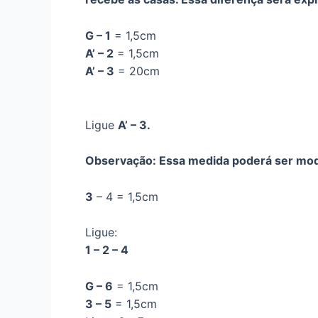
G – 1
= 1,5cm
A’ – 2
= 1,5cm
A’ – 3
= 20cm
Ligue
A’ – 3.
Observação: Essa medida poderá ser modi
3
– 4 = 1,5cm
Ligue:
1 – 2 – 4
G – 6
= 1,5cm
3 – 5
= 1,5cm