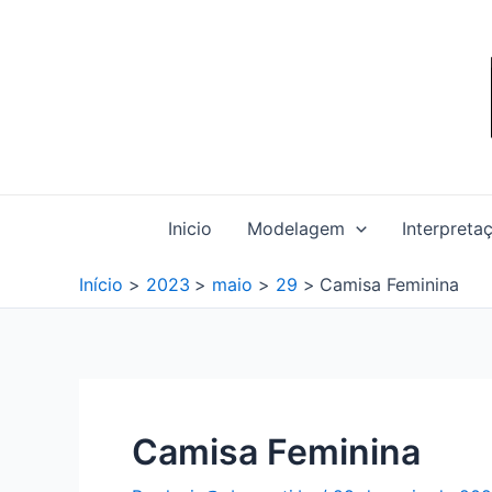
Ir
para
o
conteúdo
Inicio
Modelagem
Interpreta
Início
2023
maio
29
Camisa Feminina
Camisa Feminina